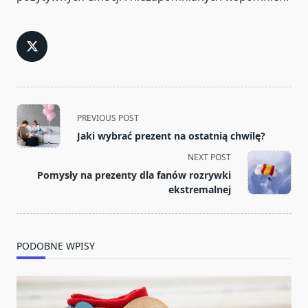
<span
PREVIOUS POST
class="nav-
Jaki wybrać prezent na ostatnią chwilę?
subtitle
NEXT POST
screen-
Pomysły na prezenty dla fanów rozrywki
reader-
ekstremalnej
text">Page</span>
PODOBNE WPISY