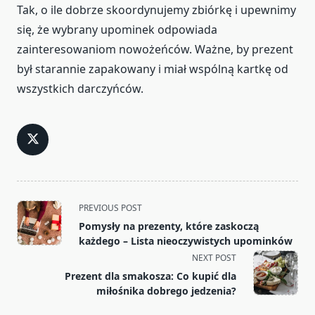
Tak, o ile dobrze skoordynujemy zbiórkę i upewnimy
się, że wybrany upominek odpowiada
zainteresowaniom nowożeńców. Ważne, by prezent
był starannie zapakowany i miał wspólną kartkę od
wszystkich darczyńców.
<span
PREVIOUS POST
class="nav-
Pomysły na prezenty, które zaskoczą
subtitle
każdego – Lista nieoczywistych upominków
screen-
NEXT POST
reader-
Prezent dla smakosza: Co kupić dla
text">Page</span>
miłośnika dobrego jedzenia?