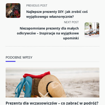
<span
PREVIOUS POST
class="nav-
Najlepsze prezenty DIY: Jak zrobić coś
subtitle
wyjątkowego własnoręcznie?
screen-
NEXT POST
reader-
Niezapomniane prezenty dla małych
text">Page</span>
odkrywców – Inspiracje na wyjątkowe
upominki
PODOBNE WPISY
Prezenty dla wczasowiczów – co zabrać w podróż?