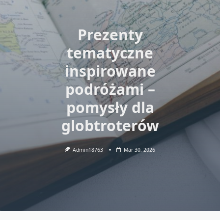
Prezenty
tematyczne
inspirowane
podróżami –
pomysły dla
globtroterów
Admin18763
Mar 30, 2026