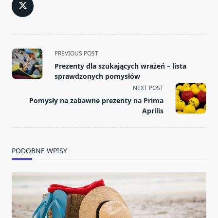
<span
PREVIOUS POST
class="nav-
Prezenty dla szukających wrażeń – lista
subtitle
sprawdzonych pomysłów
screen-
NEXT POST
reader-
Pomysły na zabawne prezenty na Prima
text">Page</span>
Aprilis
PODOBNE WPISY