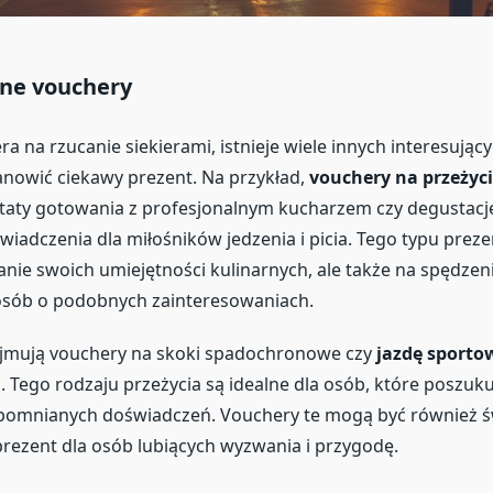
ne vouchery
 na rzucanie siekierami, istnieje wiele innych interesujący
nowić ciekawy prezent. Na przykład,
vouchery na przeżyc
ztaty gotowania z profesjonalnym kucharzem czy degustacje
iadczenia dla miłośników jedzenia i picia. Tego typu preze
janie swoich umiejętności kulinarnych, ale także na spędzen
osób o podobnych zainteresowaniach.
ejmują vouchery na skoki spadochronowe czy
jazdę sporto
i
. Tego rodzaju przeżycia są idealne dla osób, które poszu
apomnianych doświadczeń. Vouchery te mogą być również 
ezent dla osób lubiących wyzwania i przygodę.