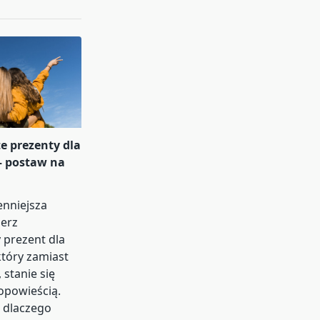
e prezenty dla
 – postaw na
enniejsza
ierz
 prezent dla
który zamiast
 stanie się
opowieścią.
 dlaczego