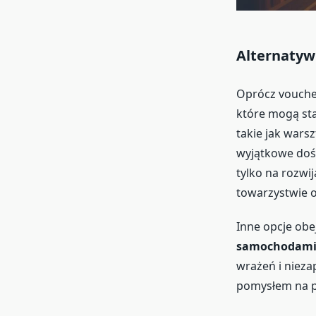
Alternatyw
Oprócz vouchera
które mogą sta
takie jak wars
wyjątkowe dośw
tylko na rozwi
towarzystwie 
Inne opcje ob
samochodam
wrażeń i niez
pomysłem na pr