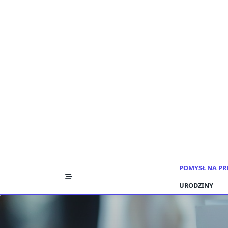
Skip
to
content
POMYSŁ NA PR
URODZINY