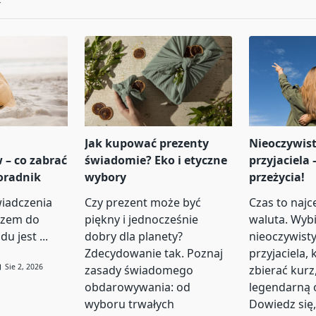
Y
Jak kupować prezenty
Nieoczywist
– co zabrać
świadomie? Eko i etyczne
przyjaciela
oradnik
wybory
przeżycia!
iadczenia
Czy prezent może być
Czas to najc
czem do
piękny i jednocześnie
waluta. Wyb
du jest
...
dobry dla planety?
nieoczywisty
Zdecydowanie tak. Poznaj
przyjaciela, 
Sie 2, 2026
zasady świadomego
zbierać kurz,
obdarowywania: od
legendarną 
wyboru trwałych
Dowiedz się,