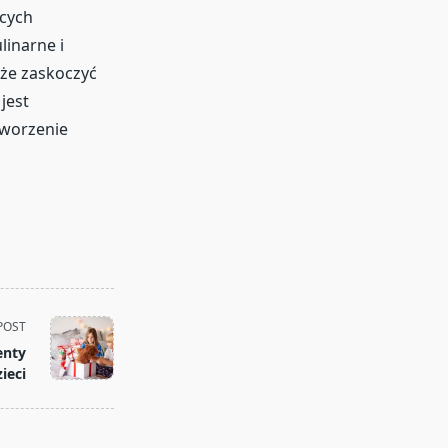
ących
linarne i
że zaskoczyć
jest
tworzenie
POST
enty
ieci