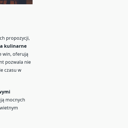
ch propozycji,
ia kulinarne
 win, oferują
nt pozwala nie
ie czasu w
wymi
kują mocnych
świetnym