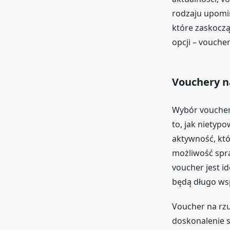
rodzaju upomin
które zaskoczą
opcji – vouche
Vouchery n
Wybór vouche
to, jak niety
aktywność, któ
możliwość spr
voucher jest i
będą długo ws
Voucher na rz
doskonalenie s