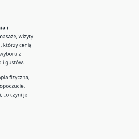
ia i
masaże, wizyty
, którzy cenią
 wyboru z
 i gustów.
apia fizyczna,
opoczucie.
 co czyni je