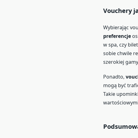
Vouchery j
Wybierając vou
preferencje
os
w spa, czy bil
sobie chwile r
szerokiej gamy
Ponadto,
vouc
mogą być traf
Takie upominki 
wartościowymi
Podsumow