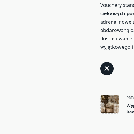
Vouchery stano
ciekawych po
adrenalinowe 
obdarowaną os
dostosowanie p
wyjątkowego i
<span
PRE
class="nav-
Wyj
subtitle
kaw
screen-
reader-
text">Page</s