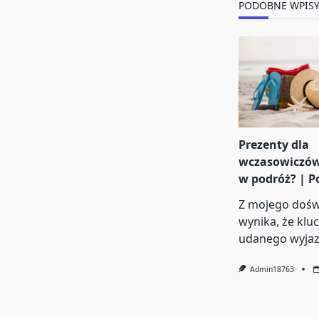
PODOBNE WPIS
Prezenty dla
wczasowiczów 
w podróż? | P
Z mojego dośw
wynika, że klu
udanego wyjaz
Admin18763