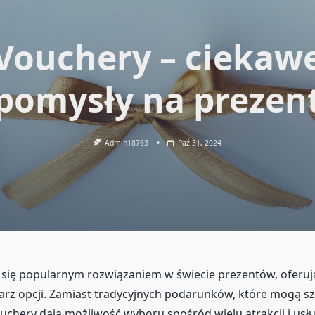
Vouchery – ciekaw
pomysły na prezen
Admin18763
Paź 31, 2024
 się popularnym rozwiązaniem w świecie prezentów, oferuj
larz opcji. Zamiast tradycyjnych podarunków, które mogą sz
ouchery dają możliwość wyboru spośród wielu atrakcji i usł