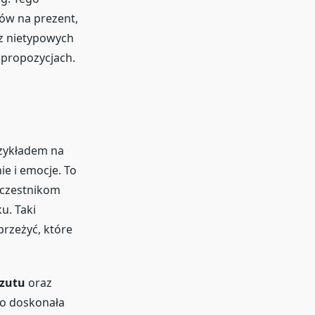
ów na prezent,
 z nietypowych
h propozycjach.
rzykładem na
e i emocje. To
uczestnikom
u. Taki
przeżyć, które
rzutu
oraz
ko doskonała