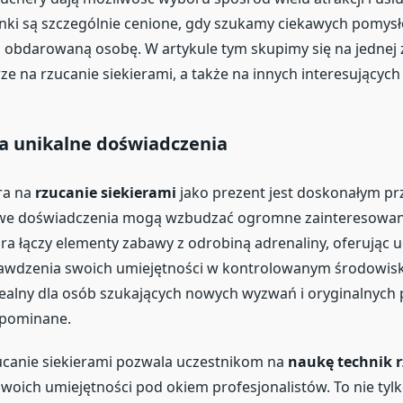
ki są szczególnie cenione, gdy szukamy ciekawych pomysł
 obdarowaną osobę. W artykule tym skupimy się na jednej
rze na rzucanie siekierami, a także na innych interesującyc
a unikalne doświadczenia
ra na
rzucanie siekierami
jako prezent jest doskonałym p
powe doświadczenia mogą wzbudzać ogromne zainteresowani
ra łączy elementy zabawy z odrobiną adrenaliny, oferując 
awdzenia swoich umiejętności w kontrolowanym środowisk
dealny dla osób szukających nowych wyzwań i oryginalnych 
pominane.
ucanie siekierami pozwala uczestnikom na
naukę technik 
woich umiejętności pod okiem profesjonalistów. To nie tyl