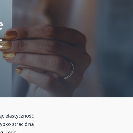
e
t
ąc elastyczność
ybko stracić na
ug. Tego